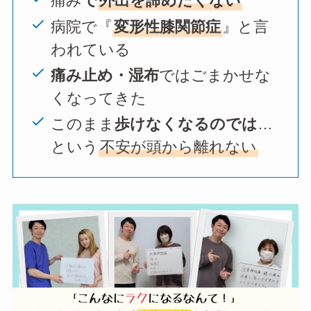
痛み
で
外出を諦めたくない
病院で『
変形性膝関節症
』と言
われている
痛み止め・湿布
ではごまかせな
くなってきた
このまま
歩けなくなるのでは
…
という
不安が頭から離れない