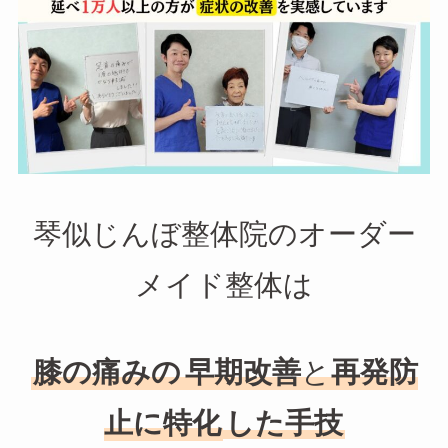
琴似じんぼ整体院のオーダー
メイド整体は
膝の痛みの
早期改善
と
再発防
止に特化
した手技