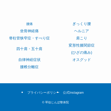
ぎっくり腰
腰痛
坐骨神経痛
ヘルニア
脊柱管狭窄症・すべり症
肩こり
変形性膝関節症
四十肩・五十肩
(ひざの痛み)
自律神経症状
オスグッド
腰椎分離症
プライバシーポリシー
公式Instagram
©
琴似じんぼ整体院