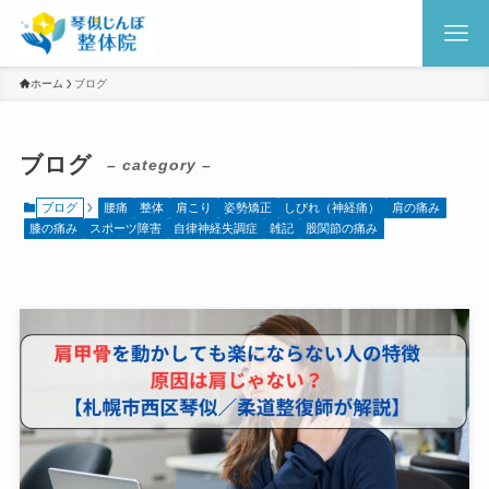
ホーム
ブログ
ブログ
– category –
ブログ
腰痛
整体
肩こり
姿勢矯正
しびれ（神経痛）
肩の痛み
膝の痛み
スポーツ障害
自律神経失調症
雑記
股関節の痛み