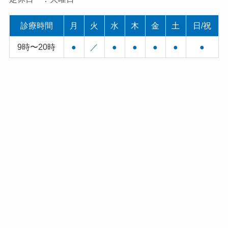
診療時間
月
火
水
木
金
土
日/祝
9時〜20時
●
／
●
●
●
●
●