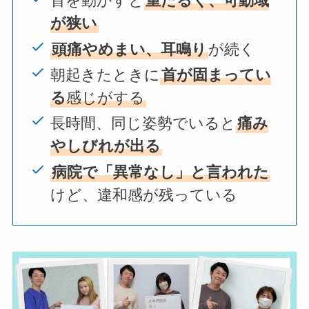
首を動かすと
重だるく、可動域
が狭い
頭痛やめまい、耳鳴り
が続く
朝起きたときに
首が固まってい
る
感じがする
長時間、同じ姿勢でいると
痛み
やしびれが出る
病院で「異常なし」と言われた
けど、違和感が残っている